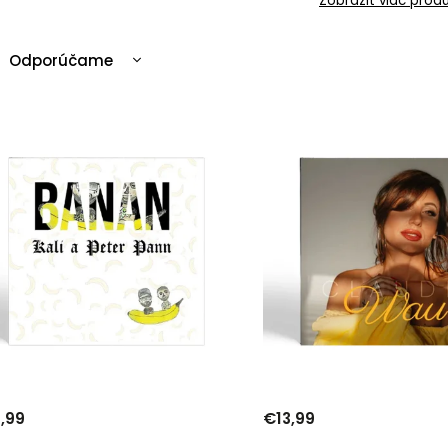
Zobraziť viac prod
Odporúčame
Najlacnejšie
Najdrahšie
Najpredávanejšie
Abecedne
,99
€13,99