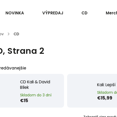
NOVINKA
VÝPREDAJ
CD
Merc
ov
/
CD
D
, Strana 2
redávanejšie
CD Kali & David
Kali: Lepší
Bílek
Skladom do
Skladom do 3 dní
€15,99
€15