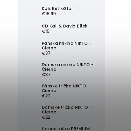
Kali: RetroStar
€15,99
CD Kali & David Bílek
€15
Pánska mikina N!KTO -
Čierna
€37
Dámska mikina N!KTO -
Čierna
€37
Pánske tričko N!KTO -
Čierne
€22
Dámske tričko N!KTO -
Čierne
€22
Unisex tričko PREMIUM