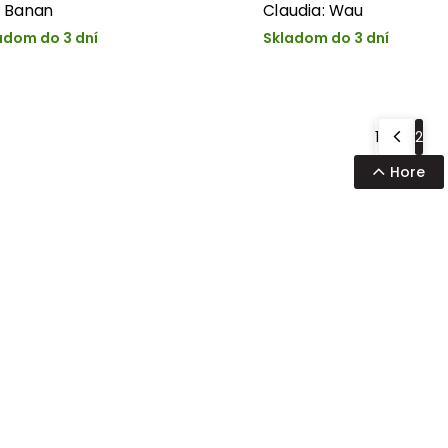
i: Banan
Claudia: Wau
adom do 3 dní
Skladom do 3 dní
1
2
Hore