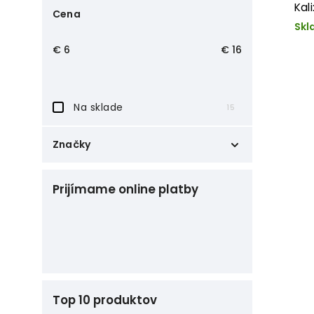
Kal
Cena
Skl
€
6
€
16
Na sklade
15
Značky
Claudia
3
Prijímame online platby
Kali
10
Peter Pann
2
Top 10 produktov