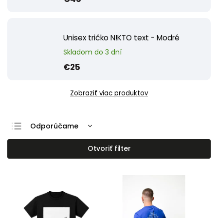
Unisex tričko N!KTO text - Modré
Skladom do 3 dní
€25
Zobraziť viac produktov
Odporúčame
Najlacnejšie
Otvoriť filter
Najdrahšie
Najpredávanejšie
Abecedne