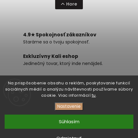
Hore
4.9★ Spokojnosť zákazníkov
Staráme sa o tvoju spokojnosť.
Exkluzívny Kali eshop
Jedinečný tovar, ktorý inde nenájdeš.
Jedinečný prémiový merch
Na prispôsobenie obsahu a reklám, poskytovanie funkcií
Nové strihy, za uvádzacie ceny.
sociálnych médií a analýzu návštevnosti používame súbory
cookie. Viac informácií
tu
.
Nastavenie
Copyright 2026
DezertMusic
. Všetky práva vyhradené.
Upraviť nastavenie cookies
Súhlasím
Vytvořil
Shoptet
| Design
Shoptak.cz