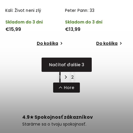
Kali: Život neni zlý
Peter Pann: 33
Skladom do 3 dní
Skladom do 3 dní
€15,99
€13,99
Do košíka
Do košíka
Načítať ďalšie 3
1
2
Hore
4.9★ Spokojnosť zákazníkov
Staráme sa o tvoju spokojnosť.