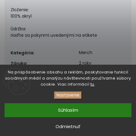
Zloženie:
100% akryl
Údržba:
riaďte sa pokynmi uvedenými na etikete
Merch
Kategória
:
2 roky
Záruka
:
Na prispôsobenie obsahu a reklám, poskytovanie funkcií
sociálnych médií a analýzu návštevnosti používame súbory
cookie. Viac informácií
tu
.
Nastavenie
Copyright 2026
DezertMusic
. Všetky práva vyhradené.
Upraviť nastavenie cookies
Súhlasím
Vytvořil
Shoptet
| Design
Shoptak.cz
Odmietnuť