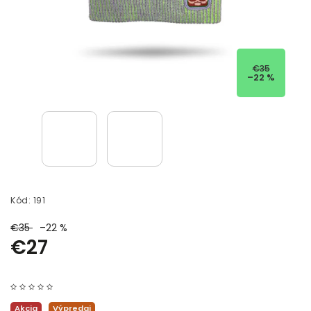
€35
–22 %
Kód:
191
€35
–22 %
€27
Akcia
Výpredaj