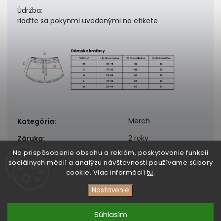
Údržba:
riaďte sa pokynmi uvedenými na etikete
Merch
Kategória
:
2 roky
Záruka
:
Na prispôsobenie obsahu a reklám, poskytovanie funkcií
sociálnych médií a analýzu návštevnosti používame súbory
cookie. Viac informácií
tu
.
Nastavenie
Copyright 2026
DezertMusic
. Všetky práva vyhradené.
Upraviť nastavenie cookies
Súhlasím