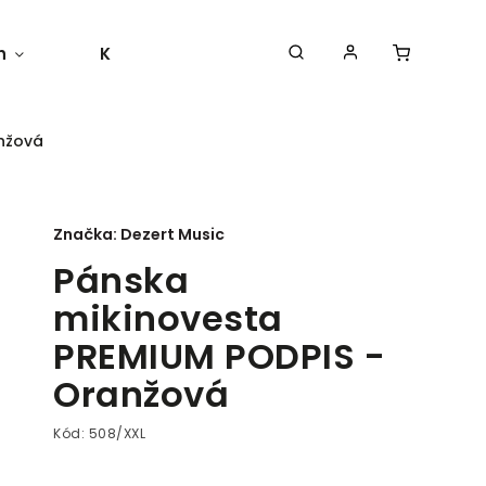
h
Kontakty
Moja objednávka
nžová
Značka:
Dezert Music
Pánska
mikinovesta
PREMIUM PODPIS -
Oranžová
Kód:
508/XXL