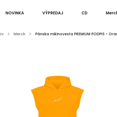
NOVINKA
VÝPREDAJ
CD
Merc
ov
/
Merch
/
Pánska mikinovesta PREMIUM PODPIS - Ora