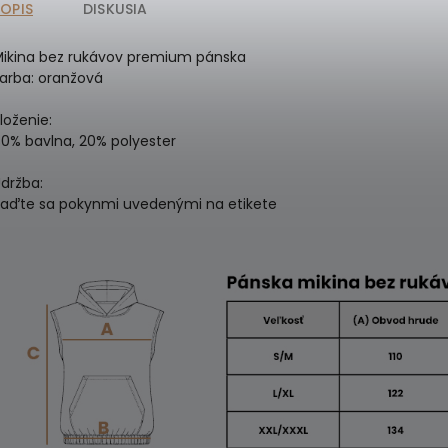
POPIS
DISKUSIA
ikina bez rukávov premium pánska
arba: oranžová
loženie:
0% bavlna, 20% polyester
držba:
iaďte sa pokynmi uvedenými na etikete