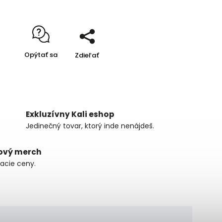
Opýtať sa
Zdieľať
Exkluzívny Kali eshop
Jedinečný tovar, ktorý inde nenájdeš.
ový merch
zacie ceny.