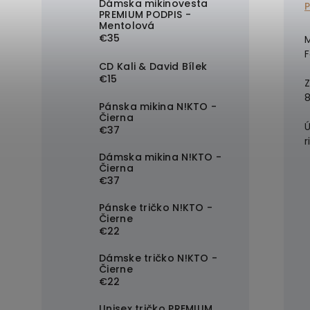
Dámska mikinovesta
PREMIUM PODPIS -
Mentolová
€35
M
F
CD Kali & David Bílek
€15
Z
8
Pánska mikina N!KTO -
Čierna
Ú
€37
r
Dámska mikina N!KTO -
Čierna
€37
Pánske tričko N!KTO -
Čierne
€22
Dámske tričko N!KTO -
Čierne
€22
Unisex tričko PREMIUM