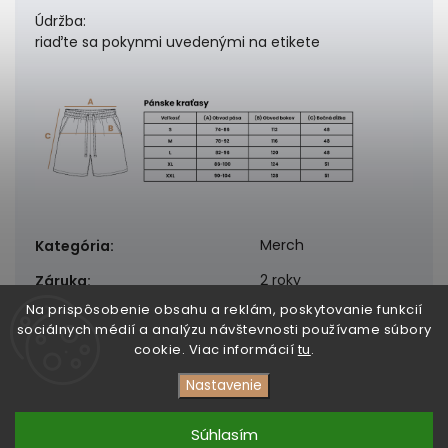
Údržba:
riaďte sa pokynmi uvedenými na etikete
Merch
Kategória
:
2 roky
Záruka
:
Na prispôsobenie obsahu a reklám, poskytovanie funkcií
sociálnych médií a analýzu návštevnosti používame súbory
cookie. Viac informácií
tu
.
Nastavenie
Copyright 2026
DezertMusic
. Všetky práva vyhradené.
Upraviť nastavenie cookies
Súhlasím