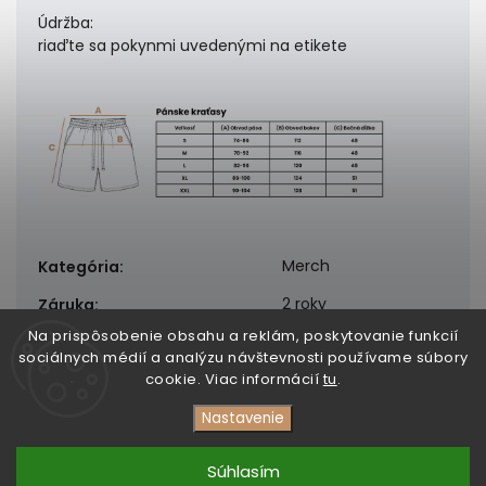
Údržba:
riaďte sa pokynmi uvedenými na etikete
Merch
Kategória
:
2 roky
Záruka
:
Na prispôsobenie obsahu a reklám, poskytovanie funkcií
sociálnych médií a analýzu návštevnosti používame súbory
cookie. Viac informácií
tu
.
Nastavenie
Copyright 2026
DezertMusic
. Všetky práva vyhradené.
Upraviť nastavenie cookies
Súhlasím