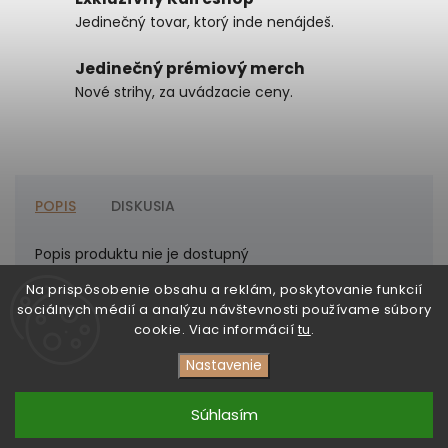
Jedinečný tovar, ktorý inde nenájdeš.
Jedinečný prémiový merch
Nové strihy, za uvádzacie ceny.
POPIS
DISKUSIA
Popis produktu nie je dostupný
Na prispôsobenie obsahu a reklám, poskytovanie funkcií
sociálnych médií a analýzu návštevnosti používame súbory
cookie. Viac informácií
tu
.
Nastavenie
Copyright 2026
DezertMusic
. Všetky práva vyhradené.
Upraviť nastavenie cookies
Súhlasím
Vytvořil
Shoptet
| Design
Shoptak.cz