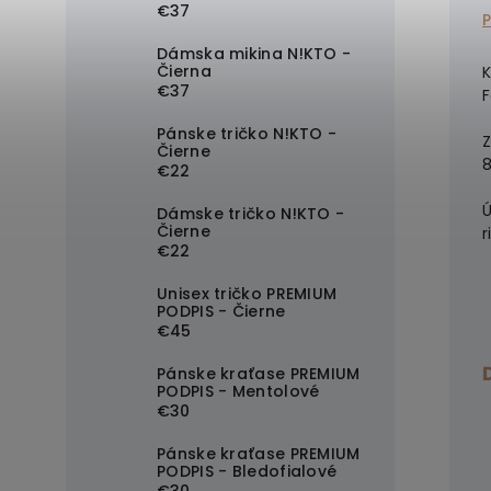
€37
Dámska mikina N!KTO -
Čierna
€37
F
Pánske tričko N!KTO -
Z
Čierne
8
€22
Ú
Dámske tričko N!KTO -
Čierne
r
€22
Unisex tričko PREMIUM
PODPIS - Čierne
€45
Pánske kraťase PREMIUM
PODPIS - Mentolové
€30
Pánske kraťase PREMIUM
PODPIS - Bledofialové