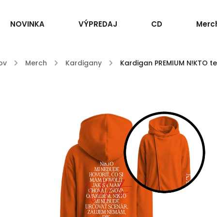
NOVINKA
VÝPREDAJ
CD
Merc
ov
/
Merch
/
Kardigany
/
Kardigan PREMIUM N!KTO te