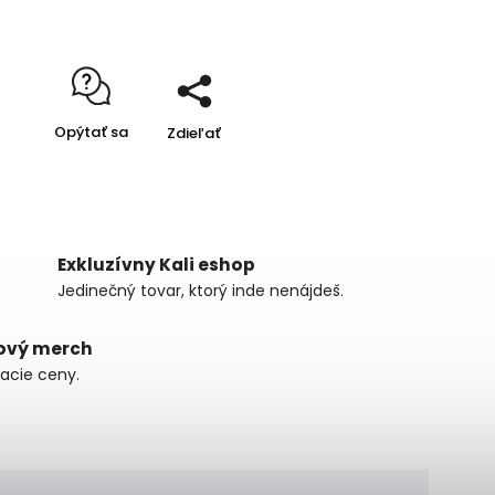
Opýtať sa
Zdieľať
Exkluzívny Kali eshop
Jedinečný tovar, ktorý inde nenájdeš.
ový merch
zacie ceny.