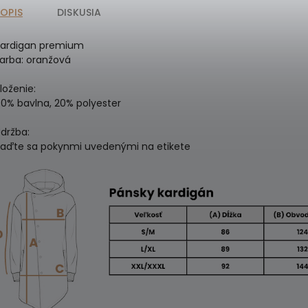
POPIS
DISKUSIA
Kardigan premium
arba: oranžová
loženie:
0% bavlna, 20% polyester
držba:
iaďte sa pokynmi uvedenými na etikete