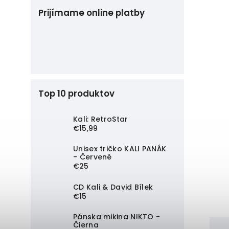
Prijímame online platby
Top 10 produktov
Kali: RetroStar
€15,99
Unisex tričko KALI PANÁK
- Červené
€25
CD Kali & David Bílek
€15
Pánska mikina N!KTO -
Čierna