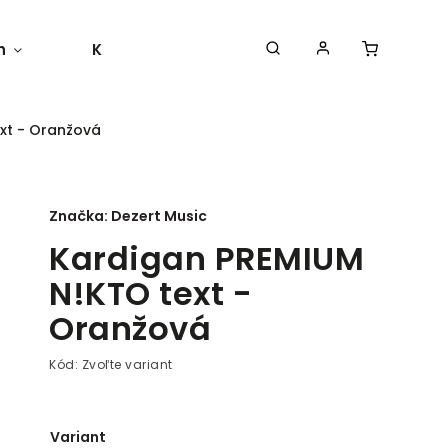
h
Kontakty
Moja objednávka
xt - Oranžová
Značka:
Dezert Music
Kardigan PREMIUM
N!KTO text -
Oranžová
Kód:
Zvoľte variant
Variant