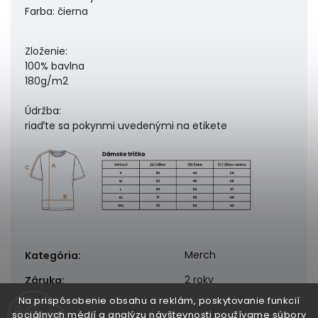
Farba: čierna
Zloženie:
100% bavlna
180g/m2
Údržba:
riaďte sa pokynmi uvedenými na etikete
Merch
Kategória
:
2 roky
Záruka
:
Na prispôsobenie obsahu a reklám, poskytovanie funkcií
sociálnych médií a analýzu návštevnosti používame súbory