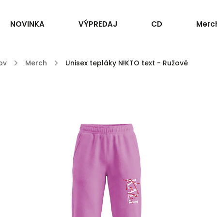
NOVINKA
VÝPREDAJ
CD
Merc
ov
/
Merch
/
Unisex tepláky N!KTO text - Ružové