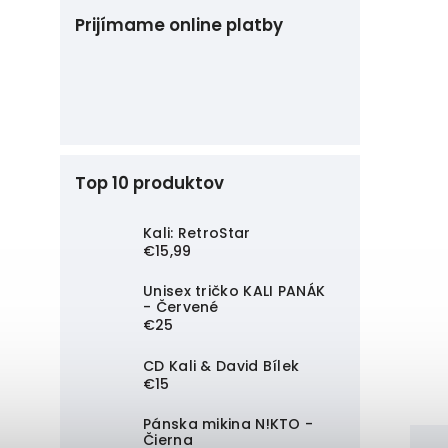
Prijímame online platby
Top 10 produktov
Kali: RetroStar
€15,99
Unisex tričko KALI PANÁK
- Červené
€25
CD Kali & David Bílek
€15
Pánska mikina N!KTO -
Čierna