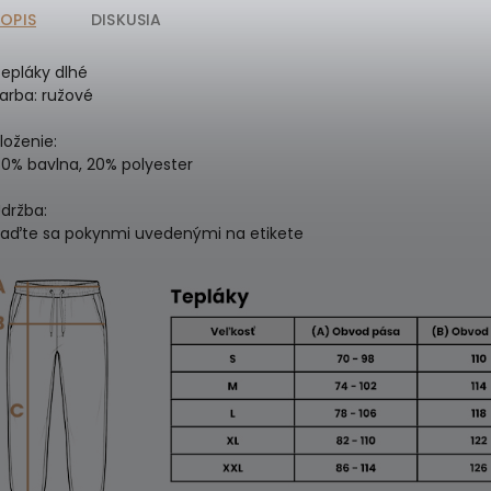
POPIS
DISKUSIA
epláky dlhé
arba: ružové
loženie:
0% bavlna, 20% polyester
držba:
iaďte sa pokynmi uvedenými na etikete