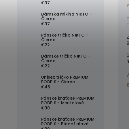
€37
Dámska mikina N!KTO -
Čierna
T
€37
F
Pánske tričko N!KTO -
Z
Čierne
8
€22
Ú
Dámske tričko N!KTO -
Čierne
r
€22
Unisex tričko PREMIUM
PODPIS - Čierne
€45
Pánske kraťase PREMIUM
PODPIS - Mentolové
€30
Pánske kraťase PREMIUM
PODPIS - Bledofialové