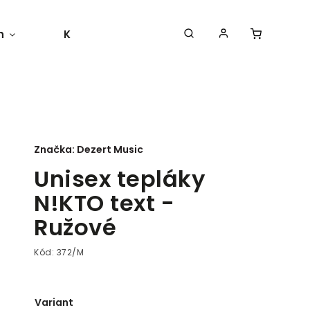
h
Kontakty
Moja objednávka
Značka:
Dezert Music
Unisex tepláky
N!KTO text -
Ružové
Kód:
372/M
Variant