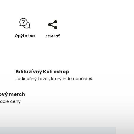
Opýtať sa
Zdieľať
Exkluzívny Kali eshop
Jedinečný tovar, ktorý inde nenájdeš.
ový merch
zacie ceny.