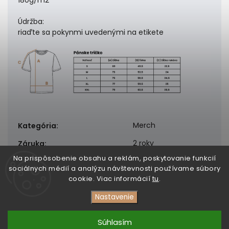
180g/m2
Údržba:
riaďte sa pokynmi uvedenými na etikete
Merch
Kategória
:
2 roky
Záruka
:
Na prispôsobenie obsahu a reklám, poskytovanie funkcií
sociálnych médií a analýzu návštevnosti používame súbory
cookie. Viac informácií
tu
.
Nastavenie
Copyright 2026
DezertMusic
. Všetky práva vyhradené.
Upraviť nastavenie cookies
Súhlasím